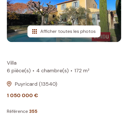
agence
avis
clients
Afficher toutes les photos
contactez-
nous
Villa
6 pièce(s)
4 chambre(s)
172 m²
Puyricard (13540)
1 050 000 €
Référence
355