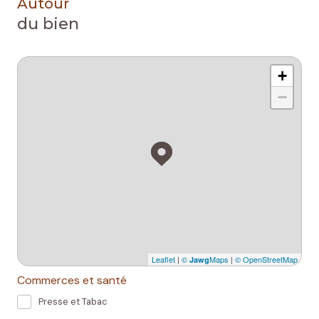
Autour
du bien
+
−
Leaflet
|
©
Maps
|
© OpenStreetMap
Jawg
Commerces et santé
Presse et Tabac