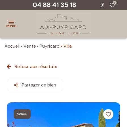
04 88 41 35 18
0
Menu
Accueil
Vente
Puyricard
Villa
accueil
ventes
Retour aux résultats
biens
vendus
Partager ce bien
evaluer
un
bien
Vendu
notre