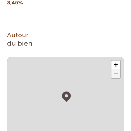
3,45%
Autour
du bien
+
−