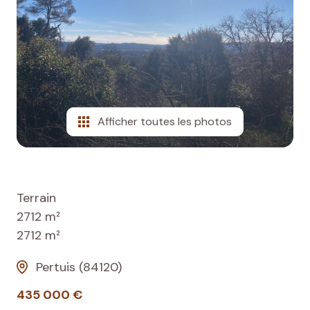
agence
avis
clients
contactez-
nous
Afficher toutes les photos
Terrain
2712 m²
2712 m²
Pertuis (84120)
435 000 €