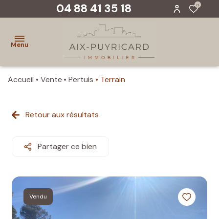
04 88 41 35 18
0
Menu
Accueil
Vente
Pertuis
Terrain
accueil
ventes
Retour aux résultats
biens
vendus
Partager ce bien
evaluer
un
bien
Vendu
notre