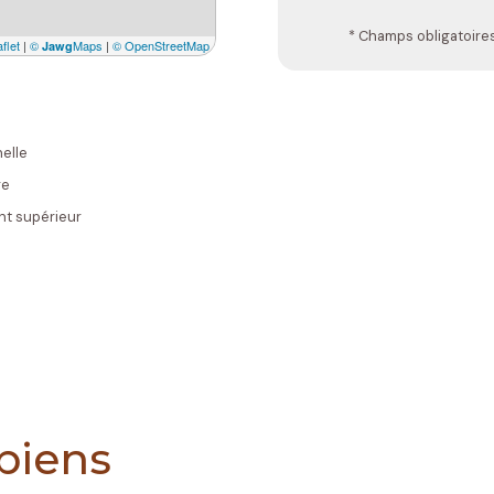
* Champs obligatoire
flet
|
©
Maps
|
© OpenStreetMap
Jawg
elle
re
t supérieur
 biens