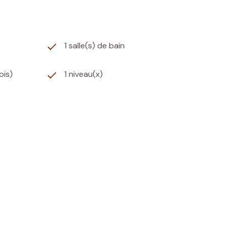
1 salle(s) de bain
ois)
1 niveau(x)