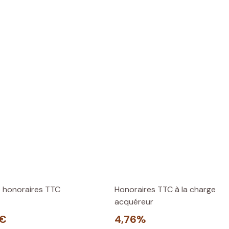
e honoraires TTC
Honoraires TTC à la charge
acquéreur
 €
4,76%