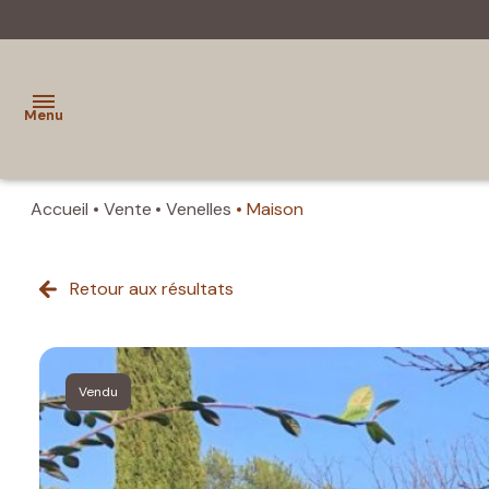
Menu
Accueil
Vente
Venelles
Maison
accueil
ventes
Retour aux résultats
biens
vendus
Vendu
evaluer
un
bien