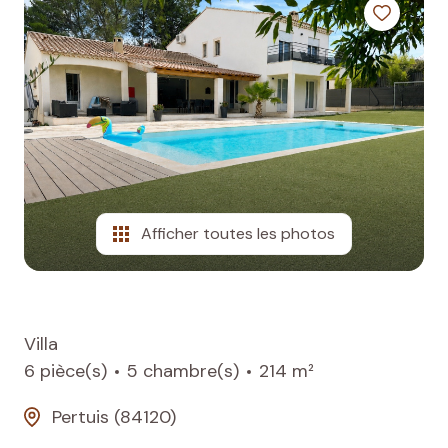
agence
avis
clients
contactez-
nous
Afficher toutes les photos
Villa
6 pièce(s)
5 chambre(s)
214 m²
Pertuis (84120)