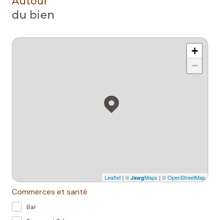
Autour
du bien
+
−
Leaflet
|
©
Maps
|
© OpenStreetMap
Jawg
Commerces et santé
Bar