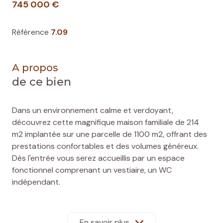
745 000 €
Référence
7.09
A propos
de ce bien
Dans un environnement calme et verdoyant,
découvrez cette magnifique maison familiale de 214
m2 implantée sur une parcelle de 1100 m2, offrant des
prestations confortables et des volumes généreux.
Dès l'entrée vous serez accueillis par un espace
fonctionnel comprenant un vestiaire, un WC
indépendant.
La pièce de vie, spacieuse et lumineuse s'ouvre sur une
belle cuisine conviviale, parfaitement intégrée à
l'espace de réception et pensée pour les moments de
En savoir plus