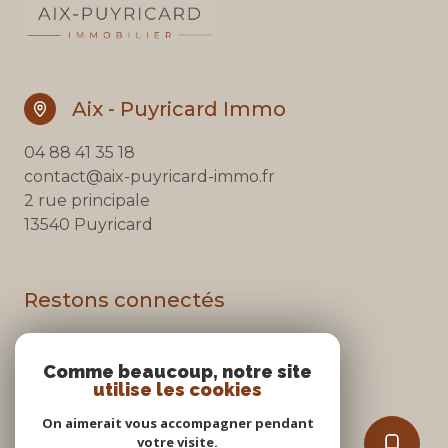
Aix - Puyricard Immo
04 88 41 35 18
contact@aix-puyricard-immo.fr
2 rue principale
13540 Puyricard
Restons connectés
Comme beaucoup, notre site
utilise les cookies
Nos partenaires
On aimerait vous accompagner pendant
Mentions légales
votre visite.