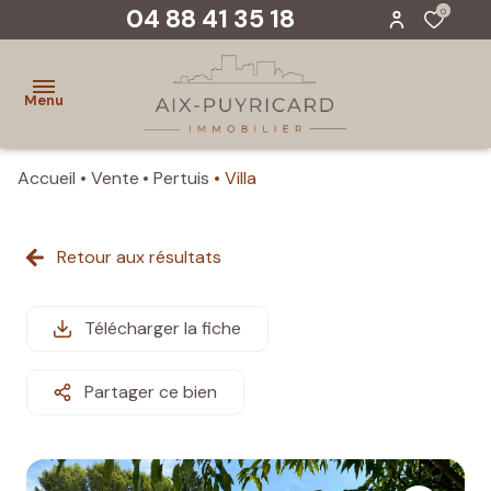
04 88 41 35 18
0
Menu
Accueil
Vente
Pertuis
Villa
accueil
ventes
Retour aux résultats
biens
vendus
Télécharger la fiche
evaluer
Partager ce bien
un
bien
notre